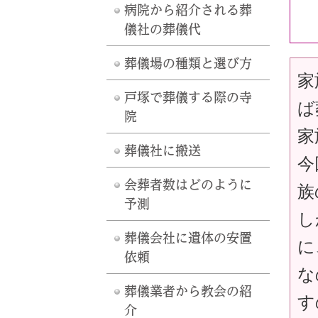
病院から紹介される葬
儀社の葬儀代
葬儀場の種類と選び方
家
戸塚で葬儀する際の寺
ば
院
家
葬儀社に搬送
今
会葬者数はどのように
族
予測
し
葬儀会社に遺体の安置
に
依頼
な
葬儀業者から教会の紹
す
介