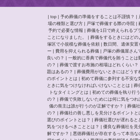
|
top
|
予め葬儀の準備をすることは不謹慎？
|
場の種類と選び方
|
戸塚で葬儀する際の寺院
|
予約で必要な情報
|
葬儀を1日で終えられるプ
ことになりました。
|
葬儀をするときにはどの
塚区で小規模な葬儀を依頼
|
数日間、遺体安置
ー
|
費用を抑えられる葬儀
|
戸塚の葬儀屋さん
良いの？
|
一般的に香典で葬儀代を賄うことは
の？
|
葬儀で渡すお布施の相場はどれくらい？
題はあるの？
|
葬儀費用がないときにはどうす
のポイントとは
|
初めて葬儀に参列する不安な
ときに気をつけなければいけないこととは
|
葬
トなタイミングとは
|
初めての葬儀を執り行
の？
|
葬儀で失敗しないためには何に気をつれ
儀の喪主は誰が行うのが正解ですか？
|
葬儀
の？
|
葬儀社の善し悪しを見分けるポイントと
選びのポイントとは？
|
葬儀社選びが遅れると
気をつけるべきこととは？
|
優良な葬儀社を見
解ですか？
|
悪徳葬儀社が存在するって本当な