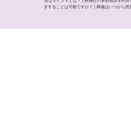
切なポイントとは？
|
葬儀社の事前相談を利用
きすることは可能ですか？
|
葬儀はいつから用